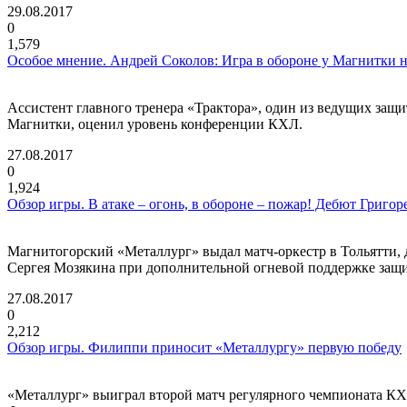
29.08.2017
0
1,579
Особое мнение. Андрей Соколов: Игра в обороне у Магнитки 
Ассистент главного тренера «Трактора», один из ведущих з
Магнитки, оценил уровень конференции КХЛ.
27.08.2017
0
1,924
Обзор игры. В атаке – огонь, в обороне – пожар! Дебют Григоре
Магнитогорский «Металлург» выдал матч-оркестр в Тольятти, д
Сергея Мозякина при дополнительной огневой поддержке защит
27.08.2017
0
2,212
Обзор игры. Филиппи приносит «Металлургу» первую победу
«Металлург» выиграл второй матч регулярного чемпионата КХЛ