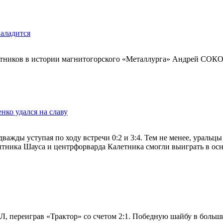
наладится
ащитников в истории магнитогорского «Металлурга» Андрей СО
нко удался на славу
важды уступая по ходу встречи 0:2 и 3:4. Тем не менее, уральц
ника Шауса и центрфорварда Калетника смогли выиграть в осно
, переиграв «Трактор» со счетом 2:1. Победную шайбу в больш