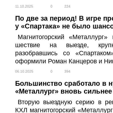
11.10.2025
0
224
По две за период! В игре п
у «Спартака» не было шанс
Магнитогорский «Металлург»
шествие на выезде, круп
разобравшись со «Спартако
оформили Роман Канцеров и Ни
06.10.2025
0
394
Большинство сработало в 
«Металлург» вновь сильне
Вторую выездную серию в ре
КХЛ магнитогорский «Металлур