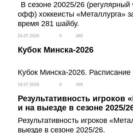
В сезоне 20025/26 (регулярный
офф) хоккеисты «Металлурга» з
время 281 шайбу.
24.07.2026
0
280
Кубок Минска-2026
Кубок Минска-2026. Расписание 
24.07.2026
0
168
Результативность игроков 
и на выезде в сезоне 2025/2
Результативность игроков «Мета
выезде в сезоне 2025/26.