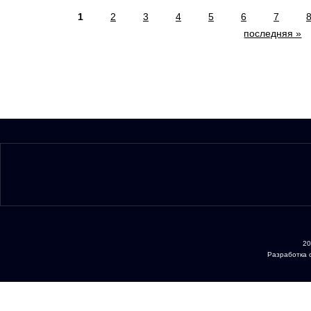
Страницы
1
2
3
4
5
6
7
последняя »
20
Разработка