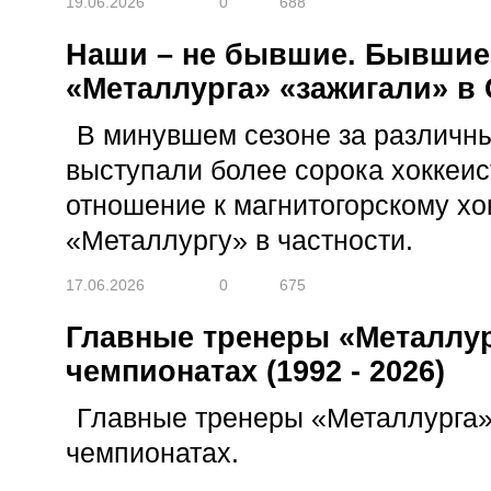
19.06.2026
0
688
Наши – не бывшие. Бывшие
«Металлурга» «зажигали» в
В минувшем сезоне за различн
выступали более сорока хоккеи
отношение к магнитогорскому хо
«Металлургу» в частности.
17.06.2026
0
675
Главные тренеры «Металлур
чемпионатах (1992 - 2026)
Главные тренеры «Металлурга»
чемпионатах.