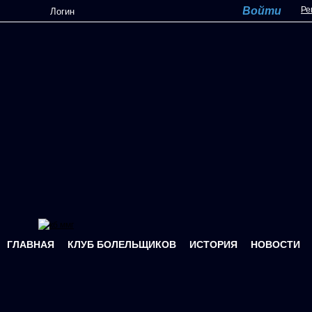
Перейти к основному содержанию
Ре
ГЛАВНАЯ
КЛУБ БОЛЕЛЬЩИКОВ
ИСТОРИЯ
НОВОСТИ