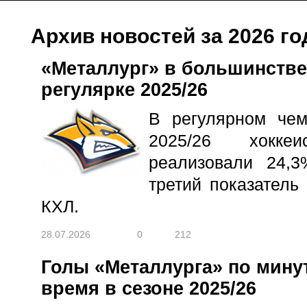
Архив новостей за 2026 го
«Металлург» в большинстве
регулярке 2025/26
В регулярном чем
2025/26 хоккеи
реализовали 24,3
третий показатель
КХЛ.
28.07.2026
0
212
Голы «Металлурга» по мину
время в сезоне 2025/26