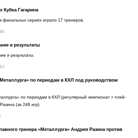
 Кубка Гагарина
в финальных сериях играло 17 тренеров.
066
ание и результаты
ие и результаты.
252
«Металлурга» по периодам в КХЛ под руководством
таллурга» по периодам в КХЛ (регулярный чемпионат + плей-
азина (за 248 игр).
2
главного тренера «Металлурга» Андрея Разина против