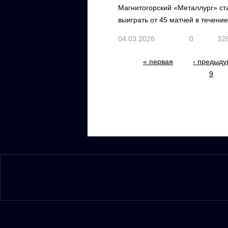
Магнитогорский «Металлург» ста
выиграть от 45 матчей в течени
04.03.2026
0
32
Страницы
« первая
‹ предыд
9