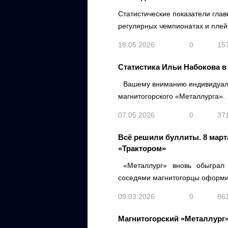
Статистические показатели гла
регулярных чемпионатах и пле
18.05.2026
0
15
Статистика Ильи Набокова в
Вашему вниманию индивидуальн
магнитогорского «Металлурга».
07.05.2026
0
37
Всё решили буллиты. 8 март
«Трактором»
«Металлург» вновь обыграл
соседями магнитогорцы оформил
09.03.2026
0
86
Магнитогорский «Металлург»