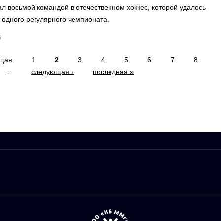
л восьмой командой в отечественном хоккее, которой удалось
е одного регулярного чемпионата.
6
ущая
1
2
3
4
5
6
7
8
…
следующая ›
последняя »