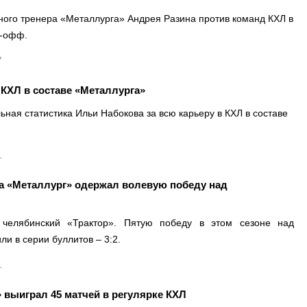
вного тренера «Металлурга» Андрея Разина против команд КХЛ в
й-офф.
7
 КХЛ в составе «Металлурга»
ая статистика Ильи Набокова за всю карьеру в КХЛ в составе
1
а «Металлург» одержал волевую победу над
 челябинский «Трактор». Пятую победу в этом сезоне над
и в серии буллитов – 3:2.
1
 выиграл 45 матчей в регулярке КХЛ