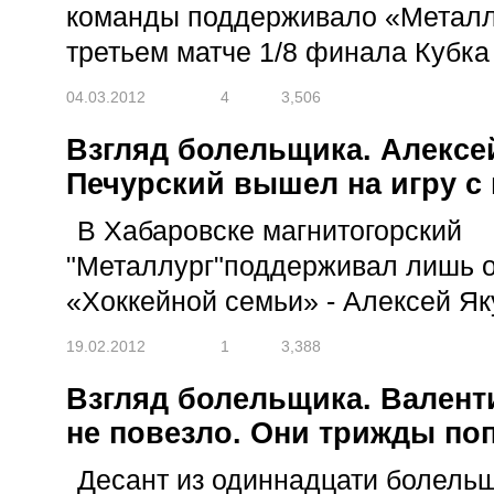
команды поддерживало «Металлу
третьем матче 1/8 финала Кубка
04.03.2012
4
3,506
Взгляд болельщика. Алексе
Печурский вышел на игру с
В Хабаровске магнитогорский
"Металлург"поддерживал лишь о
«Хоккейной семьи» - Алексей Як
19.02.2012
1
3,388
Взгляд болельщика. Вален
не повезло. Они трижды поп
Десант из одиннадцати болель