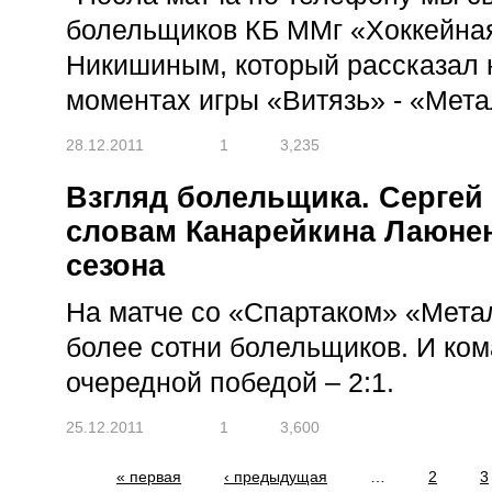
болельщиков КБ ММг «Хоккейна
Никишиным, который рассказал 
моментах игры «Витязь» - «Мета
28.12.2011
1
3,235
Взгляд болельщика. Сергей
словам Канарейкина Лаюне
сезона
На матче со «Спартаком» «Мета
более сотни болельщиков. И ком
очередной победой – 2:1.
25.12.2011
1
3,600
Страницы
« первая
‹ предыдущая
…
2
3