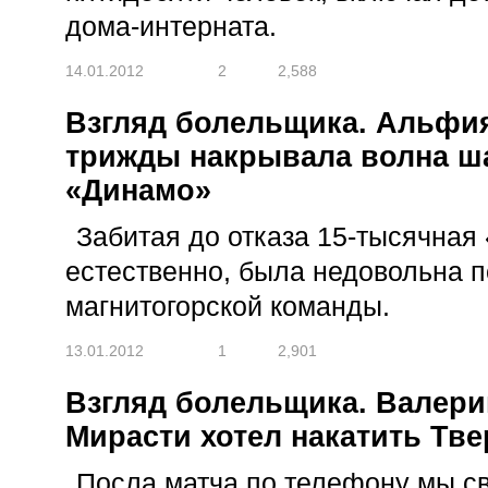
дома-интерната.
14.01.2012
2
2,588
Взгляд болельщика. Альфия
трижды накрывала волна ш
«Динамо»
Забитая до отказа 15-тысячная
естественно, была недовольна 
магнитогорской команды.
13.01.2012
1
2,901
Взгляд болельщика. Валер
Мирасти хотел накатить Тв
Посла матча по телефону мы св