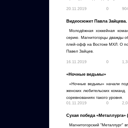
20.11.2019
0
90
Видеосюжет Павла Зайцева.
Молодёжная хоккейная кома
серию. Магнитогорцы дважды об
плей-офф на Востоке МХЛ. О по
Павел Зайцев.
16.11.2019
0
1,
«Ночные ведьмы»
«Ночные ведьмы» начали подг
женских любительских команд. 
соревнованиях такого уровня.
01.11.2019
0
2,
Сухая победа «Металлурга» 
Магнитогорский "Металлург" 