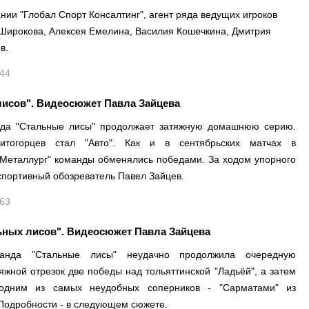
нии "Глобал Спорт Консалтинг", агент ряда ведущих игроков
 Широкова, Алексея Емелина, Василия Кошечкина, Дмитрия
в.
244
исов". Видеосюжет Павла Зайцева
нда "Стальные лисы" продолжает затяжную домашнюю серию.
итогорцев стал "Авто". Как и в сентябрьских матчах в
-Металлург" команды обменялись победами. За ходом упорного
портивный обозреватель Павел Зайцев.
163
ных лисов". Видеосюжет Павла Зайцева
анда "Стальные лисы" неудачно продолжила очередную
ной отрезок две победы над тольяттинской "Ладьёй", а затем
 одним из самых неудобных соперников - "Сарматами" из
 Подробности - в следующем сюжете.