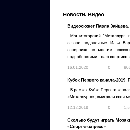
Новости. Видео
Видеосюжет Павла Зайцева. 
Магнитогорский "Металлург" 
сезоне подопечные Ильи Воро
соперника по многим показа
подробностями - наш спортивны
16.01.2020
0
80
Кубок Первого канала-2019.
В рамках Кубка Первого канал
«Металлурга», выиграли свои м
12.12.2019
0
1,
Сколько будут играть Мозя
«Спорт-экспресс»