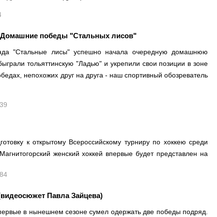
4
 Домашние победы "Стальных лисов"
нда "Стальные лисы" успешно начала очередную домашнюю
ыграли тольяттинскую "Ладью" и укрепили свои позиции в зоне
бедах, непохожих друг на друга - наш спортивный обозреватель
339
отовку к открытому Всероссийскому турниру по хоккею среди
Магнитогорский женский хоккей впервые будет представлен на
084
(видеосюжет Павла Зайцева)
впервые в нынешнем сезоне сумел одержать две победы подряд.