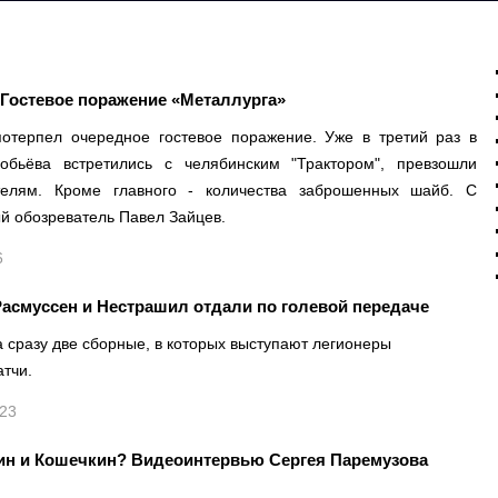
Гостевое поражение «Металлурга»
потерпел очередное гостевое поражение. Уже в третий раз в
бьёва встретились с челябинским "Трактором", превзошли
телям. Кроме главного - количества заброшенных шайб. С
й обозреватель Павел Зайцев.
6
 Расмуссен и Нестрашил отдали по голевой передаче
а сразу две сборные, в которых выступают легионеры
атчи.
523
кин и Кошечкин? Видеоинтервью Сергея Паремузова