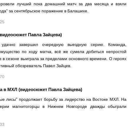
ровели лучший пока домашний матч за два месяца и взяли
рда" за сентябрьское поражение в Балашихе.
525
(видеосюжет Павла Зайцева)
г" удачно завершил очередную выездную серию. Команда,
имущество по ходу матча, всё же сумела добиться непростой
е в сезоне выиграла за пределами основного времени. О героях
ртивный обозреватель Павел Зайцев.
370
а в МХЛ (видеосюжет Павла Зайцева)
е лисы" продолжает борьбу за лидерство на Востоке МХЛ. На
серии магнитогорцы в Нижнем Новгороде дважды обыграли
433