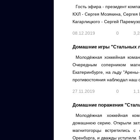
Гость эфира - президент компа
КХЛ - Сергея Мозякина, Сергея
Кагарлицкого - Сергей Паремузо
08.12.2019
0
3,
Домашние игры "Стальных л
Молодёжная хоккейная кома
Очередным соперником магн
Екатеринбурге, на льду "Арены
противостояния наблюдал наш с
27.11.2019
0
1,
Домашние поражения "Сталь
Молодёжная хоккейная ком
домашнюю серию. Открыли затяж
магнитогорцы встретились с
Оренбурга, и дважды уступили.