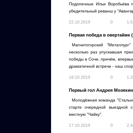
Подопечные Ильи Воробьёва п
убедительный реванш у "Аванга
22.10.2019
0
1,
Первая победа в овертайме 
Магнитогорский "Металлур
несколько раз упускавшая пре
победы в Сочи, причём, впервы
драматичной встречи - наш спо
18.10.2019
0
1,
Первый гол Андрея Мозякин
Молодёжная команда "Стальны
старте очередной выездной 
местную "Чайку".
17.10.2019
0
2,