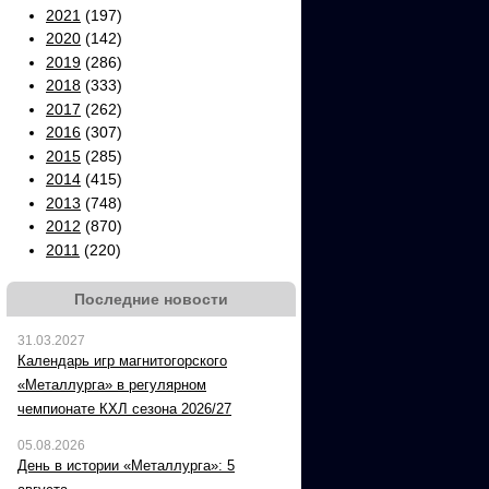
2021
(197)
2020
(142)
2019
(286)
2018
(333)
2017
(262)
2016
(307)
2015
(285)
2014
(415)
2013
(748)
2012
(870)
2011
(220)
Последние новости
31.03.2027
Календарь игр магнитогорского
«Металлурга» в регулярном
чемпионате КХЛ сезона 2026/27
05.08.2026
День в истории «Металлурга»: 5