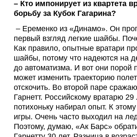
– Кто импонирует из квартета в
борьбу за Кубок Гагарина?
– Еременко из «Динамо». Он про
первый взгляд легкие шайбы. Поч
Как правило, опытные вратари п
шайбы, потому что надеются на д
до автоматизма. И вот они порой 
может изменить траекторию полета
отскочить. Во второй паре сража
Гарнетт. Российскому вратарю 29 
потихоньку набирал опыт. К этому
игры. Очень часто выходил на ле
Поэтому, думаю, «Ак Барс» обрат
Гарнетту 30 лет. Разница в возра