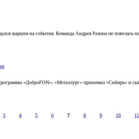
лся жарким на события. Команда Андрея Разина не повелась на
ер
 программы «ДоброFON». «Металлург» принимал «Сибирь» и сыг
3
4
5
6
7
8
9
10
11