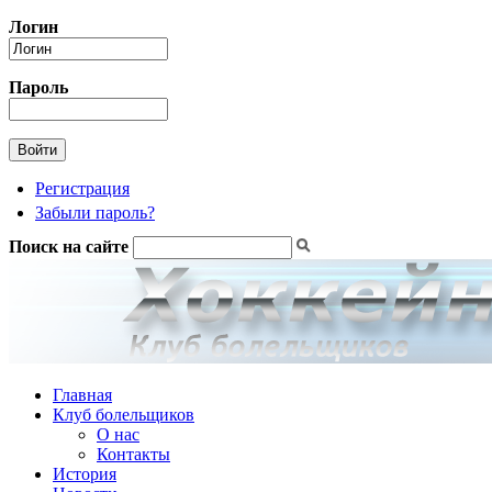
Перейти к основному содержанию
Логин
Пароль
Регистрация
Забыли пароль?
Поиск на сайте
Форма поиска
Главная
Клуб болельщиков
О нас
Контакты
История