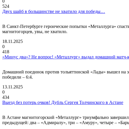
0
524
Двух шайб в большинстве не хватило для победы…
В Санкт-Петербурге героические попытки «Металлурга» спасти 
магнитогорцев, увы, не хватило.
18.11.2025
0
418
«Минус два»? Не вопрос! «Металлург» выдал домашний матч-
Домашний поединок против тольяттинской «Лады» вышел на заг
победили – 6:4.
13.11.2025
0
434
Выезд без потерь очков! Дубль Сергея Толчинского в Астане
В Астане магнитогорский «Металлург» триумфально завершил 
предыдущей: два – «Адмиралу», три – «Амуру», четыре – «Ба