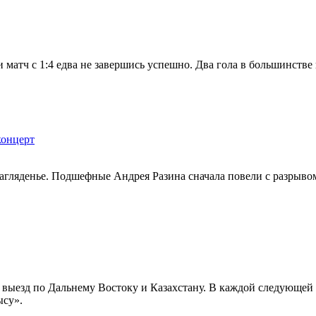
матч с 1:4 едва не завершись успешно. Два гола в большинстве 
концерт
ляденье. Подшефные Андрея Разина сначала повели с разрывом в
выезд по Дальнему Востоку и Казахстану. В каждой следующей 
рысу».