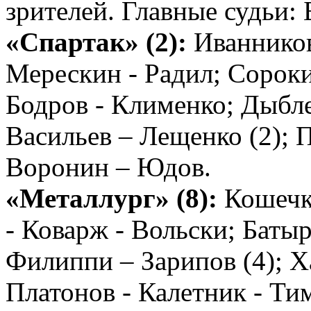
зрителей. Главные судьи: 
«Спартак» (2):
Иванников;
Мерескин - Радил; Сороки
Бодров - Клименко; Дыбле
Васильев – Лещенко (2); 
Воронин – Юдов.
«Металлург» (8):
Кошечки
- Коварж - Вольски; Батыр
Филиппи – Зарипов (4); Х
Платонов - Калетник - Ти