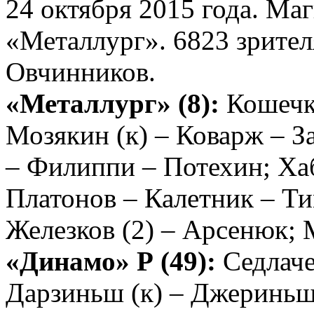
24 октября 2015 года. Ма
«Металлург». 6823 зрител
Овчинников.
«Металлург» (8):
Кошечк
Мозякин (к) – Коварж – З
– Филиппи – Потехин; Хаб
Платонов – Калетник – Тим
Железков (2) – Арсенюк; 
«Динамо» Р (49):
Седлаче
Дарзиньш (к) – Джериньш 