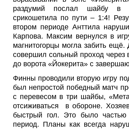
раздумий послал шайбу в с
срикошетила по пути – 1:4! Резу
втором периоде Анттила наруши
Карпова. Максим вернулся в игру
магнитогорцы могла забить ещё. 
совершил сольный проход через 
до ворота «Йокерита» с заверша
Финны проводили вторую игру под
был непростой победный матч пр
с перевесом в три шайбы, «Мет
отсиживаться в обороне. Хозяе
быстрый гол. Это было частью
период. Планы как всегда нару