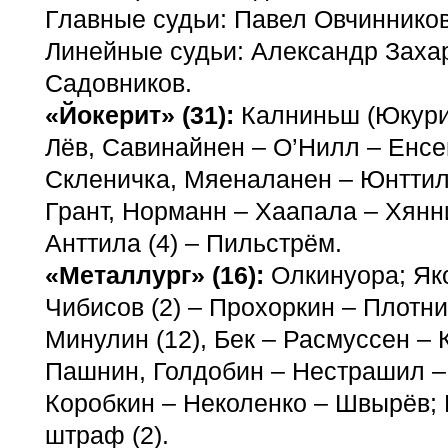
Главные судьи: Павел Овчинников
Линейные судьи: Александр Заха
Садовников.
«Йокерит» (31):
Калниньш (Юкури,
Лёв, Савинайнен – О’Нилл – Енсен
Скленичка, Мяеналанен – Юнттил
Грант, Норманн – Хаапала – Хянн
Анттила (4) – Пильстрём.
«Металлург» (16):
Олкинуора; Яко
Чибисов (2) – Прохоркин – Плотни
Минулин (12), Бек – Расмуссен – 
Пашнин, Голдобин – Нестрашил –
Коробкин – Неколенко – Швырёв;
штраф (2).