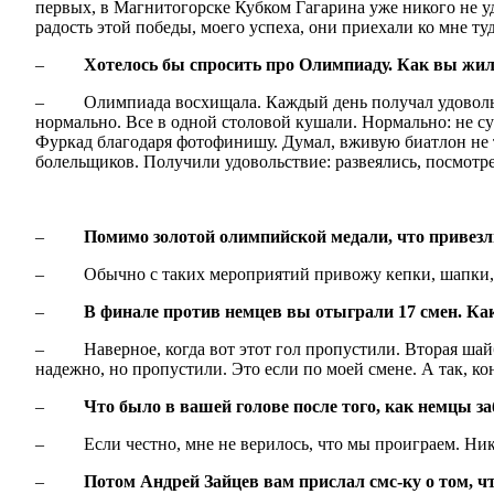
первых, в Магнитогорске Кубком Гагарина уже никого не уд
радость этой победы, моего успеха, они приехали ко мне ту
–
Хотелось бы спросить про Олимпиаду. Как вы жил
– Олимпиада восхищала. Каждый день получал удовольстви
нормально. Все в одной столовой кушали. Нормально: не су
Фуркад благодаря фотофинишу. Думал, вживую биатлон не та
болельщиков. Получили удовольствие: развеялись, посмотре
–
Помимо золотой олимпийской медали, что привезл
– Обычно с таких мероприятий привожу кепки, шапки, бе
–
В финале против немцев вы отыграли 17 смен. Как
– Наверное, когда вот этот гол пропустили. Вторая шайба
надежно, но пропустили. Это если по моей смене. А так, ко
–
Что было в вашей голове после того, как немцы з
– Если честно, мне не верилось, что мы проиграем. Никто
–
Потом Андрей Зайцев вам прислал смс-ку о том, ч