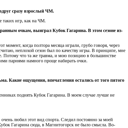
 вдруг сразу взрослый ЧМ.
 таких игр, как на ЧМ.
анным очкам, выиграл Кубок Гагарина. В этом сезоне из-
 момент, когда полтора месяца играли, грубо говоря, через
 считаю, неплохой сезон был по качеству игры. В принципе, мне
ве. Потому что та же травма, и мою позицию в большинстве
С этими парнями намного проще набирать очки.
ма. Какие ощущения, впечатления остались от того пятого
енниках поднять Кубок Гагарина. В моем случае лучше не
очень любил этот вид спорта. Следил постоянно за моей
Кубок Гагарина сюда, в Магнитогорск не было смысла. Во-