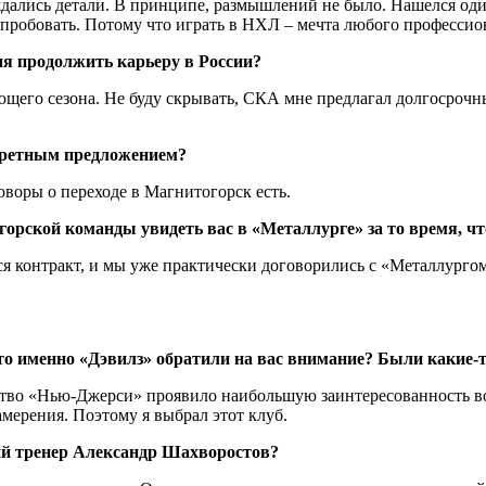
ались детали. В принципе, размышлений не было. Нашелся один
ь, пробовать. Потому что играть в НХЛ – мечта любого профессио
я продолжить карьеру в России?
о сезона. Не буду скрывать, СКА мне предлагал долгосрочный
кретным предложением?
воры о переходе в Магнитогорск есть.
орской команды увидеть вас в «Металлурге» за то время, чт
 контракт, и мы уже практически договорились с «Металлургом» 
то именно «Дэвилз» обратили на вас внимание? Были какие-
тво «Нью-Джерси» проявило наибольшую заинтересованность во 
амерения. Поэтому я выбрал этот клуб.
ский тренер Александр Шахворостов?