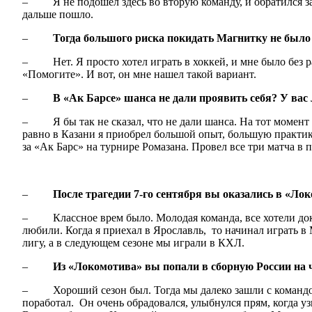
– Я не подошел здесь во вторую команду, и обратился за 
дальше пошло.
–
Тогда большого риска покидать Магнитку не было
– Нет. Я просто хотел играть в хоккей, и мне было без ра
«Помогите». И вот, он мне нашел такой вариант.
–
В «Ак Барсе» шанса не дали проявить себя? У вас
– Я бы так не сказал, что не дали шанса. На тот момент 
равно в Казани я приобрел большой опыт, большую практику
за «Ак Барс» на турнире Ромазана. Провел все три матча в
–
После трагедии 7-го сентября вы оказались в «Л
– Классное врем было. Молодая команда, все хотели доказа
любили. Когда я приехал в Ярославль, то начинал играть
лигу, а в следующем сезоне мы играли в КХЛ.
–
Из «Локомотива» вы попали в сборную России на 
– Хороший сезон был. Тогда мы далеко зашли с командой, 
поработал. Он очень обрадовался, улыбнулся прям, когда у