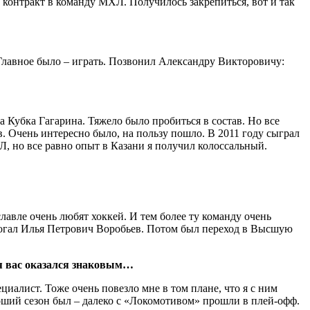
контракт в команду МХЛ. Получилось закрепиться, вот и так
 Главное было – играть. Позвонил Александру Викторовичу:
Кубка Гагарина. Тяжело было пробиться в состав. Но все
. Очень интересно было, на пользу пошло. В 2011 году сыграл
Л, но все равно опыт в Казани я получил колоссальный.
авле очень любят хоккей. И тем более ту команду очень
могал Илья Петрович Воробьев. Потом был переход в Высшую
для вас оказался знаковым…
алист. Тоже очень повезло мне в том плане, что я с ним
ороший сезон был – далеко с «Локомотивом» прошли в плей-офф.