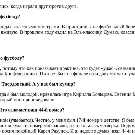
лись, когда играли друг против друга.
 футболу?
нда с классными мастерами. В принципе, я не футбольный боле
 вживую. В прошлом году ездил на Эль-классику. Думаю, классны
по футболу?
отому что как показывает практика, это будет «ужас», связанн
а Конфедерации в Питере. Был на финале и на двух матчах с уч
 Твердовский. А у вас был кумир?
 я был молодой, нравилась игра Кирилла Кольцова, Евгения Ме
оторый они проповедовали.
то означает ваш 44-й номер?
 (улыбается). Честно, у меня был 17-й номер в детстве. Я был
хал куда-то, номер мой заняли, и вот осталась четверка. Подума
 носил покойный Карел Рахунек. И я, недолго думая, взял 44-й н