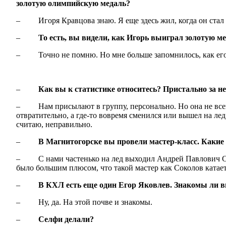
золотую олимпийскую медаль?
– Игоря Кравцова знаю. Я еще здесь жил, когда он стал о
–
То есть, вы видели, как Игорь выиграл золотую ме
– Точно не помню. Но мне больше запомнилось, как его ч
–
Как вы к статистике относитесь? Пристально за н
– Нам присылают в группу, персонально. Но она не всегда
отвратительно, а где-то вовремя сменился или вышел на лед
считаю, неправильно.
–
В Магнитогорске вы провели мастер-класс. Какие 
– С нами частенько на лед выходил Андрей Павлович Сокол
было большим плюсом, что такой мастер как Соколов катает
–
В КХЛ есть еще один Егор Яковлев. Знакомы ли в
– Ну, да. На этой почве и знакомы.
–
Селфи делали?