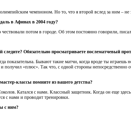
лимпийским чемпионом. Но то, что я второй вслед за ним – не 
даль в Афинах в 2004 году?
ествовали потом в городе. Об этом постоянно говорили, писа
ей следите? Обязательно просматриваете послематчевый про
 показательна. Бывают такие матчи, когда вроде ты играешь не
 и получил «плюс». Так что, с одной стороны непосредственно от 
мастер-классы помните из вашего детства?
ов. Катался с нами. Классный защитник. Когда он еще здесь игр
ся с нами и проводит тренировки.
ы с ним?