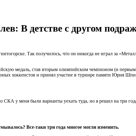
лев: В детстве с другом подр
итогорске. Так получилось, что он никогда не играл за «Металл
ийскую медаль, став вторым олимпийским чемпионом (и первым 
и юных хоккеистов и принял участие в турнире памяти Юрия Шпи
КА у меня были варианты уехать туда, но я решил на три года 
думывалось? Все-таки три года многое могли изменить.