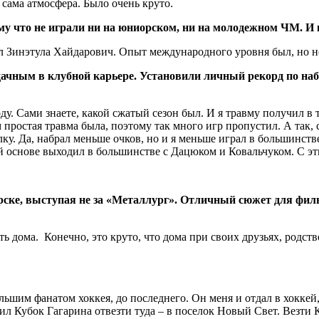
сама атмосфера. Было очень круто.
ому что не играли ни на юниорском, ни на молодежном ЧМ. И
 Зинэтула Хайдарович. Опыт международного уровня был, но не
чным в клубной карьере. Установили личный рекорд по набр
ами знаете, какой сжатый сезон был. И я травму получил в тот
м простая травма была, поэтому так много игр пропустил. А так,
лку. Да, набрал меньше очков, но и я меньше играл в большинст
ной основе выходил в большинстве с Дацюком и Ковальчуком. 
рске, выступая не за «Металлург». Отличный сюжет для филь
ома. Конечно, это круто, что дома при своих друзьях, родств
им фанатом хоккея, до последнего. Он меня и отдал в хоккей, 
ил Кубок Гагарина отвезти туда – в поселок Новый Свет. Везти 