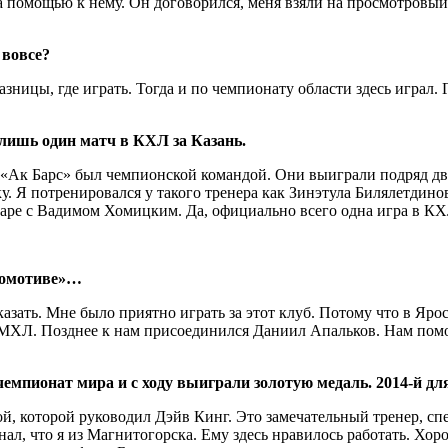
помощью к нему. Он договорился, меня взяли на просмотровый 
 вовсе?
зницы, где играть. Тогда и по чемпионату области здесь играл.
 лишь один матч в КХЛ за Казань.
«Ак Барс» был чемпионской командой. Они выиграли подряд два 
. Я потренировался у такого тренера как Зинэтула Билялетдинов
 паре с Вадимом Хомицким. Да, официально всего одна игра в КХ
окомотиве»…
ть. Мне было приятно играть за этот клуб. Потому что в Яросл
 в МХЛ. Позднее к нам присоединился Даниил Апальков. Нам по
чемпионат мира и с ходу выиграли золотую медаль. 2014-й 
которой руководил Дэйв Кинг. Это замечательный тренер, специ
знал, что я из Магнитогорска. Ему здесь нравилось работать. Х