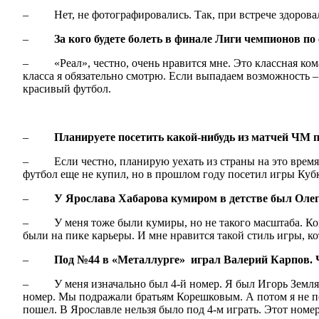
– Нет, не фотографировались. Так, при встрече здорова
–
За кого будете болеть в финале Лиги чемпионов по
– «Реал», честно, очень нравится мне. Это классная кома
класса я обязательно смотрю. Если выпадаем возможность –
красивый футбол.
–
Планируете посетить какой-нибудь из матчей ЧМ 
– Если честно, планирую уехать из страны на это время, п
футбол еще не купил, но в прошлом году посетил игры Кубк
–
У Ярослава Хабарова кумиром в детстве был Олег
– У меня тоже были кумиры, но не такого масштаба. Когда
были на пике карьеры. И мне нравится такой стиль игры, к
–
Под №44 в «Металлурге» играл Валерий Карпов. Ч
– У меня изначально был 4-й номер. Я был Игорь Земляной
номер. Мы подражали братьям Корешковым. А потом я не пое
пошел. В Ярославле нельзя было под 4-м играть. Этот номер