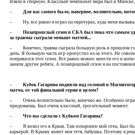
Взяли в сборную. Классный чемпионат мира был в Минске, 
–
Для вас самого было, наверное, волнительно, пот
– Ну, все равно я играл на евротурах, куда меня вызывал
–
Позапрошлый сезон в СКА был пока что самым уда
за травмы сыграли меньше матчей...
– Конечно, травма сыграла большую роль в прошлом году. С
день. Я большую часть игр пропустил из-за этого. Не совсе
понравился этот сезон. Все равно можно занести его в копи
заняли другие ребята. А позапрошлый сезон я на постоян
–
Кубок Гагарина подняли над головой в Магнитого
матча, от той финальной серии в целом?
– Очень волнительно было, конечно же. Особенно играть д
придумаешь. Был очень классный, трогательный момент.
–
Что вы сделали с Кубком Гагарина?
– Я возил его в Крым. Там похоронен мой отец. Был больш
карьерой. В Крыму живет моя тетя, бабушка. Поэтому я реш