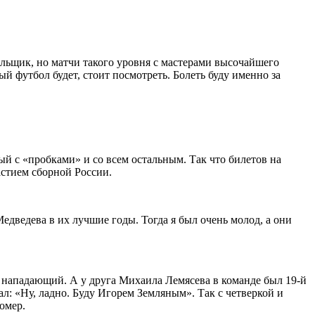
льщик, но матчи такого уровня с мастерами высочайшего
й футбол будет, стоит посмотреть. Болеть буду именно за
ый с «пробками» и со всем остальным. Так что билетов на
астием сборной России.
дведева в их лучшие годы. Тогда я был очень молод, а они
 нападающий. А у друга Михаила Лемясева в команде был 19-й
л: «Ну, ладно. Буду Игорем Земляным». Так с четверкой и
омер.