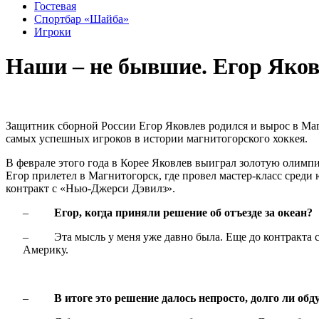
Гостевая
Спортбар «Шайба»
Игроки
Наши – не бывшие. Егор Яков
Защитник сборной России Егор Яковлев родился и вырос в Магн
самых успешных игроков в истории магнитогорского хоккея.
В феврале этого года в Корее Яковлев выиграл золотую олимп
Егор прилетел в Магнитогорск, где провел мастер-класс сред
контракт с «Нью-Джерси Дэвилз».
–
Егор, когда приняли решение об отъезде за океан?
– Эта мысль у меня уже давно была. Еще до контракта со С
Америку.
–
В итоге это решение далось непросто, долго ли об