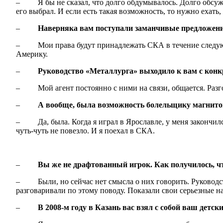
– Я бы не сказал, что долго обдумывалось. Долго обсужд
его выбрал. И если есть такая возможность, то нужно ехат
–
Наверняка вам поступали заманчивые предложени
– Мои права будут принадлежать СКА в течение следующег
Америку.
–
Руководство «Металлурга» выходило к вам с кон
– Мой агент постоянно с ними на связи, общается. Разго
–
А вообще, была возможность болельщику магнитог
– Да, была. Когда я играл в Ярославле, у меня закончился
чуть-чуть не повезло. И я поехал в СКА.
–
Вы же не драфтованный игрок. Как получилось, ч
– Были, но сейчас нет смысла о них говорить. Руководс
разговаривали по этому поводу. Показали свои серьезные н
–
В 2008-м году в Казань вас взял с собой ваш дет