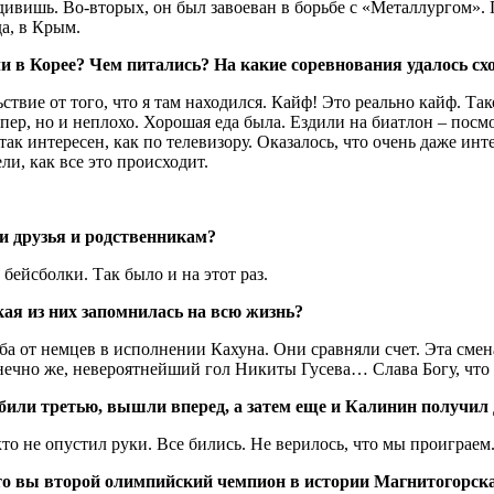
ивишь. Во-вторых, он был завоеван в борьбе с «Металлургом». П
да, в Крым.
и в Корее? Чем питались? На какие соревнования удалось сх
е от того, что я там находился. Кайф! Это реально кайф. Тако
пер, но и неплохо. Хорошая еда была. Ездили на биатлон – пос
к интересен, как по телевизору. Оказалось, что очень даже инте
ли, как все это происходит.
и друзья и родственникам?
йсболки. Так было и на этот раз.
ая из них запомнилась на всю жизнь?
 от немцев в исполнении Кахуна. Они сравняли счет. Эта смена
нечно же, невероятнейший гол Никиты Гусева… Слава Богу, что в
абили третью, вышли вперед, а затем еще и Калинин получил
 не опустил руки. Все бились. Не верилось, что мы проиграем
то вы второй олимпийский чемпион в истории Магнитогорска