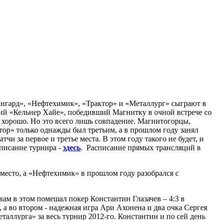
вангард», «Нефтехимик», «Трактор» и «Металлург» сыграют в
кий «Кельнер Хайе», победивший Магнитку в очной встрече со
 хорошо. Но это всего лишь совпадение. Магнитогорцы,
тор» только однажды был третьим, а в прошлом году занял
и за первое и третье места. В этом году такого не будет, и
списание турнира -
здесь
. Расписание прямых трансляций в
 место, а «Нефтехимик» в прошлом году разобрался с
вам в этом помешал покер Константин Глазачев – 4:3 в
 а во втором - надежная игра Ари Ахонена и два очка Сергея
еталлурга» за весь турнир 2012-го. Константин и по сей день