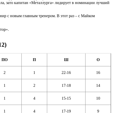
гола, зато капитан «Металлурга» лидирует в номинации лучший
рнир с новым главным тренером. В этот раз – с Майком
тор».
12)
ПО
П
Ш
О
2
1
22-16
16
1
2
17-18
14
1
4
15-15
10
1
4
17-19
9