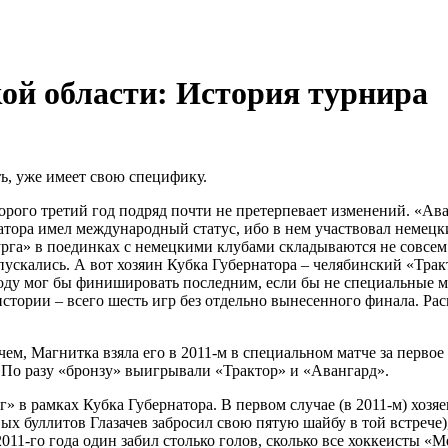
ой области: История турнира
ь, уже имеет свою специфику.
торого третий год подряд почти не претерпевает изменений. «А
натора имел международный статус, ибо в нем участвовал немец
лурга» в поединках с немецкими клубами складываются не совсем
пускались. А вот хозяин Кубка Губернатора – челябинский «Трак
оду мог бы финишировать последним, если бы не специальные матч
стории – всего шесть игр без отдельно вынесенного финала. Ра
м, Магнитка взяла его в 2011-м в специальном матче за первое
. По разу «бронзу» выигрывали «Трактор» и «Авангард».
» в рамках Кубка Губернатора. В первом случае (в 2011-м) хозяе
ых буллитов Глазачев забросил свою пятую шайбу в той встрече),
2011-го года один забил столько голов, сколько все хоккеисты «М