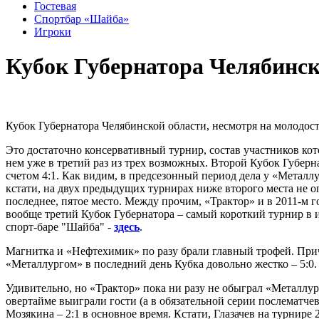
Гостевая
Спортбар «Шайба»
Игроки
Кубок Губернатора Челябинск
Кубок Губернатора Челябинской области, несмотря на молодост
Это достаточно консервативный турнир, состав участников ко
нем уже в третий раз из трех возможных. Второй Кубок Губер
счетом 4:1. Как видим, в предсезонный период дела у «Метал
кстати, на двух предыдущих турнирах ниже второго места не о
последнее, пятое место. Между прочим, «Трактор» и в 2011-м г
вообще третий Кубок Губернатора – самый короткий турнир в и
спорт-баре "Шайба" -
здесь
.
Магнитка и «Нефтехимик» по разу брали главный трофей. Приче
«Металлургом» в последний день Кубка довольно жестко – 5:0
Удивительно, но «Трактор» пока ни разу не обыграл «Металлург
овертайме выиграли гости (а в обязательной серии послематчев
Мозякина – 2:1 в основное время. Кстати, Глазачев на турнире 