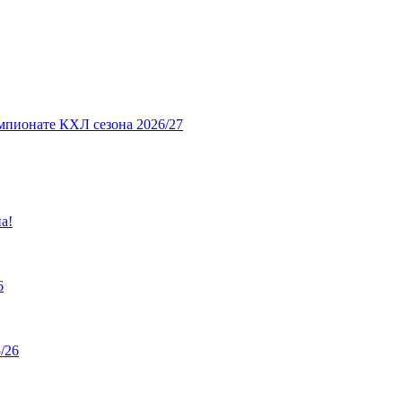
мпионате КХЛ сезона 2026/27
а!
6
/26