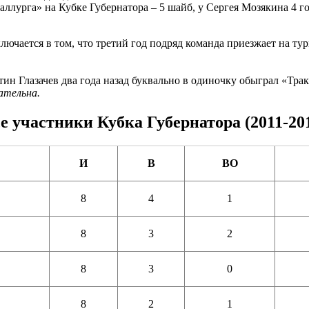
аллурга» на Кубке Губернатора – 5 шайб, у Сергея Мозякина 4 
лючается в том, что третий год подряд команда приезжает на ту
ин Глазачев два года назад буквально в одиночку обыграл «Трак
ательна.
е участники Кубка Губернатора (2011-20
И
В
ВО
8
4
1
8
3
2
8
3
0
8
2
1