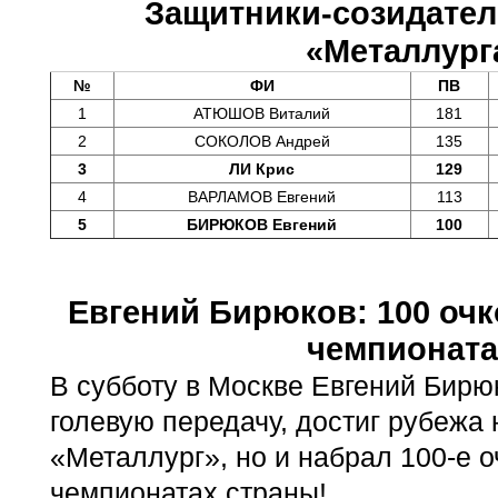
Защитники-созидател
«Металлург
№
ФИ
ПВ
1
АТЮШОВ Виталий
181
2
СОКОЛОВ Андрей
135
3
ЛИ Крис
129
4
ВАРЛАМОВ Евгений
113
5
БИРЮКОВ Евгений
100
Евгений Бирюков: 100 очк
чемпионата
В субботу в Москве Евгений Бирюк
голевую передачу, достиг рубежа н
«Металлург», но и набрал 100-е о
чемпионатах страны!