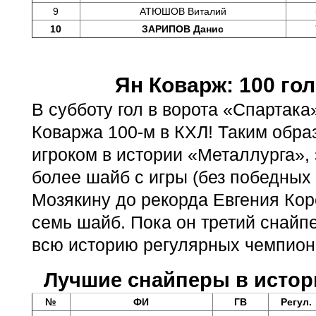
9
АТЮШОВ Виталий
10
ЗАРИПОВ Данис
Ян Коварж: 100 гол
В субботу гол в ворота «Спартака
Коваржа 100-м в КХЛ! Таким обра
игроком в истории «Металлурга»,
более шайб с игры (без победных
Мозякину до рекорда Евгения Ко
семь шайб. Пока он третий снайп
всю историю регулярных чемпион
Лучшие снайперы в истор
№
ФИ
ГВ
Регул.