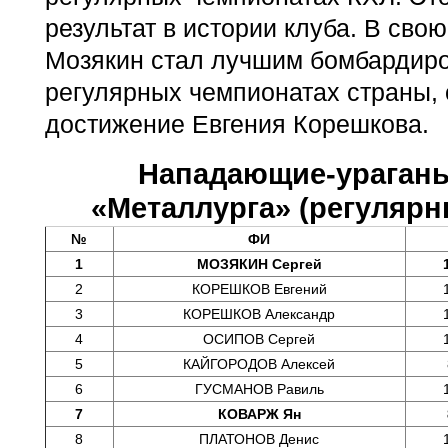
результат в истории клуба. В сво
Мозякин стал лучшим бомбардиро
регулярных чемпионатах страны, 
достижение Евгения Корешкова.
Нападающие-ураганы
«Металлурга» (регуляр
№
ФИ
1
МОЗЯКИН Сергей
2
КОРЕШКОВ Евгений
3
КОРЕШКОВ Александр
4
ОСИПОВ Сергей
5
КАЙГОРОДОВ Алексей
6
ГУСМАНОВ Равиль
7
КОВАРЖ Ян
8
ПЛАТОНОВ Денис