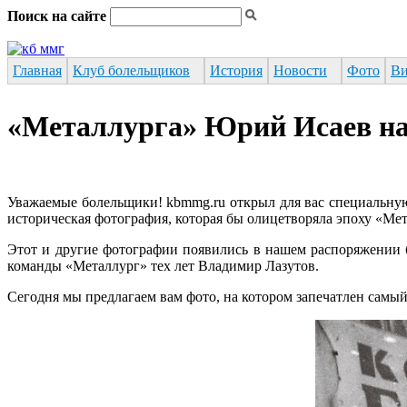
Перейти к основному содержанию
Поиск на сайте
Форма поиска
Главная
Клуб болельщиков
История
Новости
Фото
Ви
«Металлурга» Юрий Исаев на
Уважаемые болельщики! kbmmg.ru открыл для вас специальную
историческая фотография, которая бы олицетворяла эпоху «Мет
Этот и другие фотографии появились в нашем распоряжении 
команды «Металлург» тех лет Владимир Лазутов.
Сегодня мы предлагаем вам фото, на котором запечатлен сам