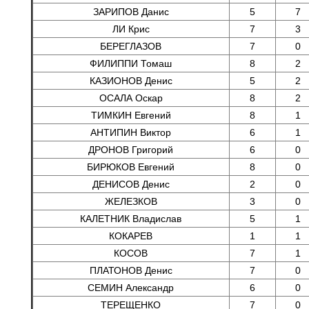
ЗАРИПОВ Данис
5
7
ЛИ Крис
7
3
БЕРЕГЛАЗОВ
7
0
ФИЛИППИ Томаш
8
2
КАЗИОНОВ Денис
5
2
ОСАЛА Оскар
8
2
ТИМКИН Евгений
8
1
АНТИПИН Виктор
6
1
ДРОНОВ Григорий
6
0
БИРЮКОВ Евгений
8
0
ДЕНИСОВ Денис
2
0
ЖЕЛЕЗКОВ
3
0
КАЛЕТНИК Владислав
5
1
КОКАРЕВ
1
1
КОСОВ
7
1
ПЛАТОНОВ Денис
7
0
СЕМИН Александр
6
0
ТЕРЕЩЕНКО
7
0