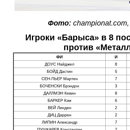
Фото:
championat.com,
Игроки «Барыса» в 8 по
против «Метал
ФИ
И
ДОУС Найджел
8
БОЙД Дастин
5
СЕН-ПЬЕР Мартен
7
БОЧЕНСКИ Брэндон
3
ДАЛЛМЭН Кевин
8
БАРКЕР Кэм
6
ВЕЙ Линден
2
ДИЦ Даррен
2
ЛИПИН Александр
7
ПУШКАРЕВ Константин
7