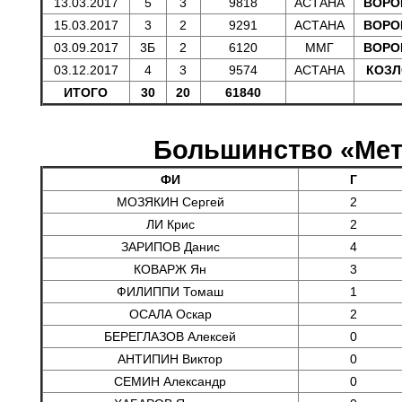
13.03.2017
5
3
9818
АСТАНА
ВОРО
15.03.2017
3
2
9291
АСТАНА
ВОРО
03.09.2017
3Б
2
6120
ММГ
ВОРО
03.12.2017
4
3
9574
АСТАНА
КОЗЛ
ИТОГО
30
20
61840
Большинство «Мет
ФИ
Г
МОЗЯКИН Сергей
2
ЛИ Крис
2
ЗАРИПОВ Данис
4
КОВАРЖ Ян
3
ФИЛИППИ Томаш
1
ОСАЛА Оскар
2
БЕРЕГЛАЗОВ Алексей
0
АНТИПИН Виктор
0
СЕМИН Александр
0