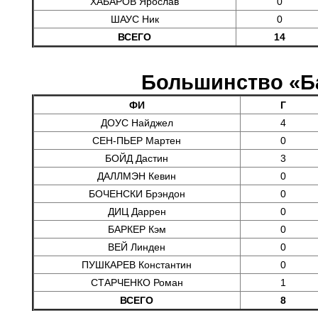
ХАБАРОВ Ярослав
0
ШАУС Ник
0
ВСЕГО
14
Большинство «Б
ФИ
Г
ДОУС Найджел
4
СЕН-ПЬЕР Мартен
0
БОЙД Дастин
3
ДАЛЛМЭН Кевин
0
БОЧЕНСКИ Брэндон
0
ДИЦ Даррен
0
БАРКЕР Кэм
0
ВЕЙ Линден
0
ПУШКАРЕВ Константин
0
СТАРЧЕНКО Роман
1
ВСЕГО
8