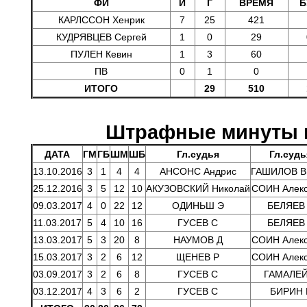
ФИ
И
Г
ВРЕМЯ
Б
КАРЛССОН Хенрик
7
25
421
КУДРЯВЦЕВ Сергей
1
0
29
ПУЛЕН Кевин
1
3
60
ПВ
0
1
0
ИТОГО
29
510
Штрафные минуты 
ДАТА
ГМ
ГБ
ШМ
ШБ
Гл.судья
Гл.судь
13.10.2016
3
1
4
4
АНСОНС Андрис
ГАШИЛОВ В
25.12.2016
3
5
12
10
АКУЗОВСКИЙ Николай
СОИН Алек
09.03.2017
4
0
22
12
ОДИНЬШ Э
БЕЛЯЕВ
11.03.2017
5
4
10
16
ГУСЕВ С
БЕЛЯЕВ
13.03.2017
5
3
20
8
НАУМОВ Д
СОИН Алек
15.03.2017
3
2
6
12
ЩЕНЕВ Р
СОИН Алек
03.09.2017
3
2
6
8
ГУСЕВ С
ГАМАЛЕЙ
03.12.2017
4
3
6
2
ГУСЕВ С
БИРИН 