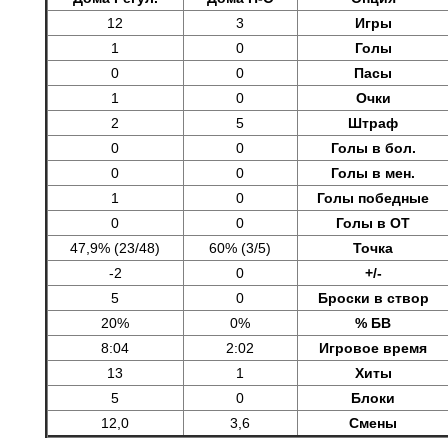
12
3
Игры
1
0
Голы
0
0
Пасы
1
0
Очки
2
5
Штраф
0
0
Голы в бол.
0
0
Голы в мен.
1
0
Голы победные
0
0
Голы в ОТ
47,9% (23/48)
60% (3/5)
Точка
-2
0
+/-
5
0
Броски в створ
20%
0%
% БВ
8:04
2:02
Игровое время
13
1
Хиты
5
0
Блоки
12,0
3,6
Смены