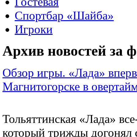
Гостевая
Спортбар «Шайба»
Игроки
Архив новостей за ф
Обзор игры. «Лада» вперв
Магнитогорске в овертай
Тольяттинская «Лада» все
который трижды догонял с