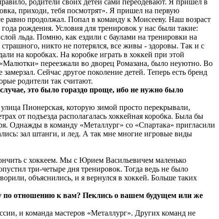
правило, родители своих детей сами переодевают. Я пришел в
овка, приходи, тебя посмотрят». Я пришел на первую
все равно продолжал. Попал в команду к Моисееву. Наш возраст
года рождения. Условия для тренировок у нас были такие:
 слой льда. Помню, как ездили с баулами на тренировки на
 страшного, никто не потерялся, все живы - здоровы. Так и с
дали на коробках. На коробке играть в хоккей при этой
е «Малютки» переезжали во дворец Ромазана, было неуютно. Во
замерзал. Сейчас другое поколение детей. Теперь есть бренд
торые родители так считают.
случае, это было гораздо проще, ибо не нужно было
ыла улица Пионерская, которую зимой просто перекрывали,
етрах от подъезда располагалась хоккейная коробка. Была бы
оября. Однажды в команду «Металлург» со «Спартака» пригласили
ались: зал штанги, и лед. А так мне многие игровые виды
закончить с хоккеем. Мы с Юрием Васильевичем маленько
пустил три-четыре дня тренировок. Тогда ведь не было
ворили, объяснились, и я вернулся в хоккей. Больше таких
ту по отношению к вам? Пеклись о вашем будущем или же
ссии, и команда мастеров «Металлург». Других команд не