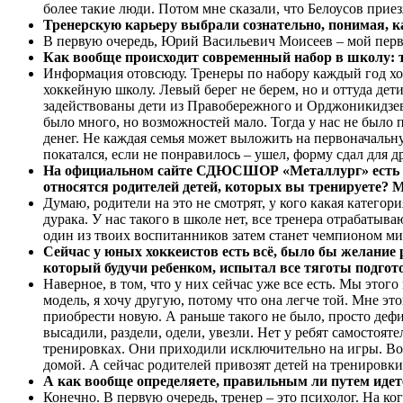
более такие люди. Потом мне сказали, что Белоусов прие
Тренерскую карьеру выбрали сознательно, понимая, к
В первую очередь, Юрий Васильевич Моисеев – мой первы
Как вообще происходит современный набор в школу: т
Информация отовсюду. Тренеры по набору каждый год ход
хоккейную школу. Левый берег не берем, но и оттуда дет
задействованы дети из Правобережного и Орджоникидзев
было много, но возможностей мало. Тогда у нас не было
денег. Не каждая семья может выложить на первоначальн
покатался, если не понравилось – ушел, форму сдал для д
На официальном сайте СДЮСШОР «Металлург» есть инф
относятся родителей детей, которых вы тренируете? М
Думаю, родители на это не смотрят, у кого какая категор
дурака. У нас такого в школе нет, все тренера отрабатыв
один из твоих воспитанников затем станет чемпионом ми
Сейчас у юных хоккеистов есть всё, было бы желание 
который будучи ребенком, испытал все тяготы подгото
Наверное, в том, что у них сейчас уже все есть. Мы этог
модель, я хочу другую, потому что она легче той. Мне э
приобрести новую. А раньше такого не было, просто деф
высадили, раздели, одели, увезли. Нет у ребят самостоят
тренировках. Они приходили исключительно на игры. Воз
домой. А сейчас родителей привозят детей на тренировки 
А как вообще определяете, правильным ли путем идете
Конечно. В первую очередь, тренер – это психолог. На ко