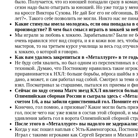
было. Получается, что из юношей попадали сразу в коман
сезон надо было отыграть за юношей. Но уже тогда у мен
на кроссе Виктора Сухова. Не дай Бог его не обгонишь, 
лет?». Такого себе позволить не могли. Никто нас не пин
Какие стимулы имела молодежь, если она попадала в 
производстве? В чем был смысл играть в хоккей за не
Мы играли за любовь к хоккею. Зарабатывали? Были не бе
очень нравился этот вид спорта, и я и кожи вон лез, чтоб
мастеров, то на третьем курсе училища за весь год отучил
к хоккею, о которой я говорю.
Как вам удалось закрепиться в «Металлурге» в те г
Не буду себя хвалить, но был одним из перспективных в 
техникой. Думаю, что Постникову нравились такие игрок
приравнивается к НХЛ: больше борьбы, вброса шайбы в зо
дано, а может, и сам работал над собой. Смотрел за теми
взял. Посматривал за старшими, пытался их приемы и фин
Сейчас по ходу сезона Матч звезд КХЛ является боль
Олимпийская сборная России и сыграла здесь с «Мет
счетом 1:6, а вы забили единственный гол. Помните е
Конечно, гол помню, а призовые? Какие могли быть при
гол, после чего нас уже взяли в состав этой сборной, и
удивления забить гол в ворота Олимпийской сборной стр
После этого в «Металлурге» вы надолго не задержались
Когда у нас пошел наплыв с Усть-Каменогорска, Постнико
Играл с такими игроками как Сергей Березин и Михаил И