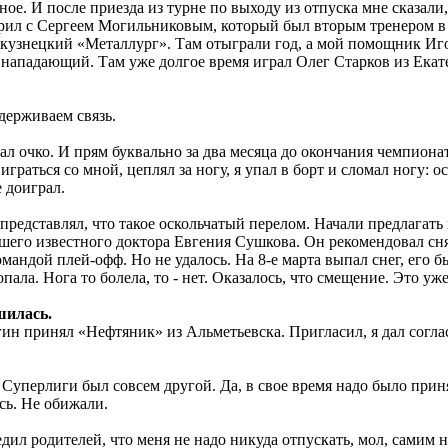
ое. И после приезда из турне по выходу из отпуска мне сказали
ил с Сергеем Могильниковым, который был вторым тренером в У
узнецкий «Металлург». Там отыграли год, а мой помощник Игор
 нападающий. Там уже долгое время играл Олег Старков из Екат
держиваем связь.
л очко. И прям буквально за два месяца до окончания чемпиона
граться со мной, цеплял за ногу, я упал в борт и сломал ногу: 
е доиграл.
редставлял, что такое оскольчатый перелом. Начали предлагать 
шего известного доктора Евгения Сушкова. Он рекомендовал сня
омандой плей-офф. Но не удалось. На 8-е марта выпал снег, его 
пала. Нога то болела, то - нет. Оказалось, что смещение. Это у
шилась.
н принял «Нефтяник» из Альметьевска. Пригласил, я дал согла
в Суперлиги был совсем другой. Да, в свое время надо было при
есь. Не обижали.
ил родителей, что меня не надо никуда отпускать, мол, самим ну