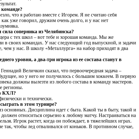
зультат.
 команде?
ло, что я работаю вместе с Игорем. Я не считаю себя
как уже говорил, дружим очень долго, и у нас нет
я Разумняка.
м сила соперника из Челябинска?
дера с тех школ – вот тебе и хорошая команда. Мы же
ами в своих командах. У нас следующий год выпускной, и задачи
, чем у нас. В школу «Металлурга» на набор приходят в два
него уровня, а два-три игрока из ее состава станут в
 Геннадий Величкин сказал, что первоочередная задача –
удущее, но у него не получилось с большим хоккеем. В первую
ловека должны вылезти из любого состава в команду мастеров.
ые регионы.
ь в КХЛ?
физически и технически.
 сыграть в этом турнире?
з основных. Дисциплина идет с быта. Какой ты в быту, такой и
 должен относиться серьезно к любому матчу. Настраиваться на
ьзя. Игрок растет, когда он побеждает, в тяжелейших играх.
 так, чтобы лед отваливался от коньков. В противном случае,