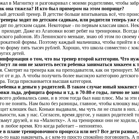
зжал в Магнитку и разговаривал с моими родителями, чтобы забр
ак она тяжела? И кто был примером на этом поприще?
й детский тренер. В детстве больше впитываешь всё, что происх
ренеры ходят по детским садикам, или родители теперь уже
ят по детским садам. Некоторые - по первым классам школ. Неко
и приходят. Даже из Агаповки возят ребят на тренировки. Всегда
ского районов. Из Ленинского меньше, знаю об этом по своему
 прокатной формы. Поэтому каждый мальчишка, чтобы прийти в 
ую форму пять тысяч рублей. Хорошо, что школа совместно с хо
ругих детей.
ормация о том, что вы тренер второй категории. Что нужно
огут ли они не захотеть вести ребенка заниматься хоккеем к 
ия. Смотрят на тренера как на преподавателя, как он тренирует. 
ают от и до. А чтобы получить более высокую категорию детског
ра. Тогда присваивается высшая категория.
ребенка и деньги у родителей. В таком случае юный хоккеист 
вки льда, дефицита формы и т.д. в 70-80-е годы, лично не з
о всего добивались сами, и в этом тогда был наш плюс. Мы за эти
того не понять. Нам было без разницы, главное, чтобы клюшку вы
ицит клюшек был. Коньки выдавали, мы чуть ли не спали в них. 
ельности, как у нас. Согласен, время другое, у наших родителей 
ьмут друзей, и на «Малютку». А на тренировки они не ходили, 
в любое время. Кто когда работает – непонятно.
 в плане тренировочного процесса или нет? Все дети разные
го-то надо накричать, а с кем-то просто спокойно поговорить. А