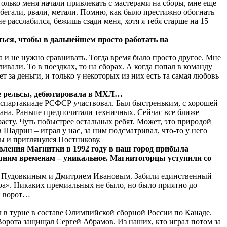
только меня начали привлекать с мастерами на сборы, мне еще
 бегали, рвали, метали. Помню, как было престижно обогнать
 расслабился, бежишь сзади меня, хотя я тебя старше на 15
ься, чтобы в дальнейшем просто работать на
а и не нужно сравнивать. Тогда время было просто другое. Мне
ливали. То в поездках, то на сборах. А когда попал в команду
т за деньги, и только у некоторых из них есть та самая любовь
ьные рельсы, дебютировала в МХЛ…
 в спартакиаде РСФСР участвовал. Был быстреньким, с хорошей
лана. Раньше предпочитали техничных. Сейчас все ближе
асту. Чуть побыстрее остальных ребят. Может, это природой
 Шадрин – играл у нас, за ним подсматривал, что-то у него
ты и приглянулся Постникову.
вления Магнитки в 1992 году в наш город прибыла
ешним временам – уникальное. Магнитогорцы уступили со
ием Пудовкиным и Дмитрием Ивановым. Забили единственный
ора». Никаких премиальных не было, но было приятно до
ии ворот…
л в турне в составе Олимпийской сборной России по Канаде.
Ворота защищал Сергей Абрамов. Из наших, кто играл потом за