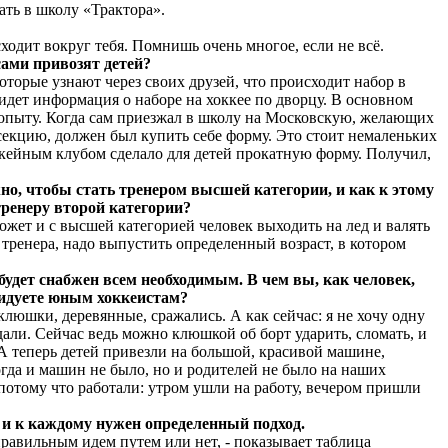
ать в школу «Трактора».
одит вокруг тебя. Помнишь очень многое, если не всё.
 сами привозят детей?
торые узнают через своих друзей, что происходит набор в
 идет информация о наборе на хоккее по дворцу. В основном
 опыту. Когда сам приезжал в школу на Московскую, желающих
секцию, должен был купить себе форму. Это стоит немаленьких
ккейным клубом сделало для детей прокатную форму. Получил,
, чтобы стать тренером высшей категории, и как к этому
тренеру второй категории?
Может и с высшей категорией человек выходить на лед и валять
о тренера, надо выпустить определенный возраст, в котором
будет снабжен всем необходимым. В чем вы, как человек,
авидуете юным хоккеистам?
 клюшки, деревянные, сражались. А как сейчас: я не хочу одну
дали. Сейчас ведь можно клюшкой об борт ударить, сломать, и
А теперь детей привезли на большой, красивой машине,
тогда и машин не было, но и родителей не было на наших
потому что работали: утром ушли на работу, вечером пришли
, и к каждому нужен определенный подход.
 правильным идем путем или нет, - показывает таблица