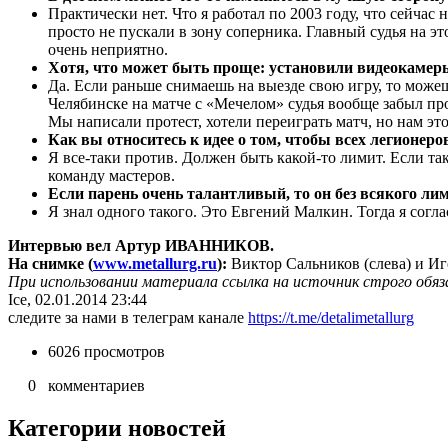
Практически нет. Что я работал по 2003 году, что сейча
просто не пускали в зону соперника. Главный судья на это 
очень неприятно.
Хотя, что может быть проще: установили видеокамер
Да. Если раньше снимаешь на выезде свою игру, то можеш
Челябинске на матче с «Мечелом» судья вообще забыл про
Мы написали протест, хотели переиграть матч, но нам это
Как вы относитесь к идее о том, чтобы всех легионер
Я все-таки против. Должен быть какой-то лимит. Если та
команду мастеров.
Если парень очень талантливый, то он без всякого лим
Я знал одного такого. Это Евгений Малкин. Тогда я соглас
Интервью вел Артур ИВАННИКОВ.
На снимке (
www.metallurg.ru
):
Виктор Сальников (слева) и И
При использовании материала ссылка на источник строго обяз
Ice, 02.01.2014 23:44
следите за нами в телеграм канале
https://t.me/detalimetallurg
6026 просмотров
0 комментариев
Категории новостей