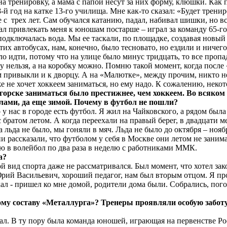
 тренировку, а мама с папой несут за них форму, клюшки. Как 
 год на катке 13-го училища. Мне как-то сказал: «Будет тренир
не с трех лет. Сам обучался катанию, падал, набивал шишки, но 
л привлекать меня к юношам постарше – играл за команду 65-го 
подключалась вода. Мы ее таскали, по площадке, создавая новый
их автобусах, нам, конечно, было тесновато, но ездили и ничего
о идти, потому что на улице было минус тридцать, то все пропа
лу нельзя, а на коробку можно. Помню такой момент, когда посл
привыкли и к дворцу. А на «Малютке», между прочим, никто не 
е не хочет хоккеем заниматься, но ему надо. К сожалению, неко
орске заниматься было престижнее, чем хоккеем. Во всяком 
улами, да еще зимой. Почему в футбол не пошли?
то у нас в городе есть футбол. Я жил на Чайковского, а рядом б
с братом летом. А когда переехали на правый берег, в двадцати м
да льда не было, мы гоняли в мяч. Льда не было до октября – н
и рассказали, что футболом у себя в Москве они летом не заним
аю в волейбол по два раза в неделю с работниками ММК.
а?
гой вид спорта даже не рассматривался. Был момент, что хотел 
ий Васильевич, хороший педагог, нам был вторым отцом. Я про
кал - пришел ко мне домой, родители дома были. Собрались, пого
ному составу «Металлурга»? Тренеры проявляли особую забо
нал. В ту пору была команда юношей, играющая на первенстве Ро