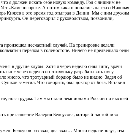
, что я должен искать себе новую команду. Год с лишним не
сть-Каменогорске. А потом как-то попались на глаза Николая
ь Князев в это время год отыграл в Дании. Мы с ним дружим
еринбурга. Он переговорил с руководством, позвонили,
та произошел несчастный случай. На тренировке делали
оскольчатый перелом в голеностопе. Ничего не предвещало беды.
меня в другие клубы. Хотя я через неделю снял гипс, врачи
ть гипс через неделю и потихоньку разрабатывать ногу.
было много, что тротуарный бордюр было не видно. Задел об
же Сушков заметил. Что говорить, был доктор от Бога. Вставил
сие, но с трудом. Там мы стали чемпионами России по высшей
нять приглашение Валерия Белоусова, который настойчиво
жен. Белоусов раз звал, два звал… Много ведь не зовут, тем