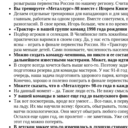
розыгрыша первенства России по нашему региону. Считаю,
Вы тренируете «Металлург»-98 вместе с Игорем Княз
Делаем отдельные тренировки для нападающих и для защит
главным, работаем на одном уровне. Вместе советуемся, 
разногласий. В свое время, Игорь больше, чем я по врем
«Трактор» в вашей группе команд 1998 года рождения 
Подбор игроков и селекция. В Челябинске пять хоккейных 
практически варимся в своем соку. Да, у нас есть приез
ясны – играть в финале первенства России. Но «Трактору
раза меньше детей. Сами понимаете, численность населен
Можно создать команду-чемпиона, но никто и ее состав
дальнейшем известными мастерами. Может, надо идти
В спорте всегда хочется быть выше кого-то. Поэтому зада
подготовка резерва для команды мастеров. У нас 91-й г
очередь, наша задача подготовить здорового парня, кото
Конечно, хорошо и полезно поиграть в финале первенства
Можете сказать, что в «Металлурге» 98-го года в каж
На данный момент – да. Такие люди есть. Не вижу смысл
У вашей команды в запасе еще год до выпускного фина
Так вот посмотришь, вроде все умеют… Все-таки, в перву
на льду. Их мы научили всему: бросать, обыгрывать, тол
матчи психологически. Они могут обыграть любого соперн
Остался еще один год, он пролетит – не заметишь. Уже с
этот год можно потерять.
В детском хоккее что-то изменилось в лучшую сторону 