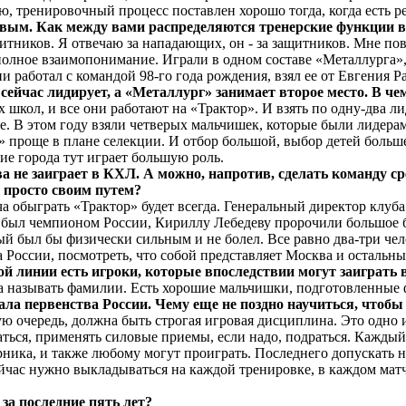
 тренировочный процесс поставлен хорошо тогда, когда есть ре
евым. Как между вами распределяются тренерские функции в
ников. Я отвечаю за нападающих, он - за защитников. Мне повез
полное взаимопонимание. Играли в одном составе «Металлурга», 
ени работал с командой 98-го года рождения, взял ее от Евгени
сейчас лидирует, а «Металлург» занимает второе место. В че
школ, и все они работают на «Трактор». И взять по одну-два ли
жие. В этом году взяли четверых мальчишек, которые были лидер
» проще в плане селекции. И отбор большой, выбор детей больше
ие города тут играет большую роль.
а не заиграет в КХЛ. А можно, напротив, сделать команду сред
 просто своим путем?
ча обыграть «Трактор» будет всегда. Генеральный директор клуба
од был чемпионом России, Кириллу Лебедеву пророчили большое б
рый был бы физически сильным и не болел. Все равно два-три че
 России, посмотреть, что собой представляет Москва и остальн
дой линии есть игроки, которые впоследствии могут заиграт
а называть фамилии. Есть хорошие мальчишки, подготовленные 
ла первенства России. Чему еще не поздно научиться, чтобы
ю очередь, должна быть строгая игровая дисциплина. Это одно и
каться, применять силовые приемы, если надо, подраться. Каждый
ика, и также любому могут проиграть. Последнего допускать нел
ейчас нужно выкладываться на каждой тренировке, в каждом матче
за последние пять лет?