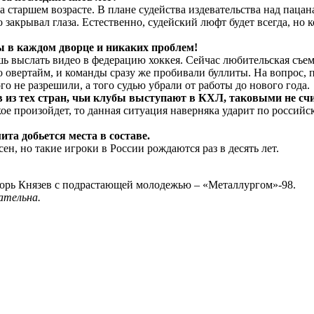
с на старшем возрасте. В плане судейства издевательства над па
закрывал глаза. Естественно, судейский люфт будет всегда, но ког
ы в каждом дворце и никаких проблем!
ь выслать видео в федерацию хоккея. Сейчас любительская съемк
 овертайм, и команды сразу же пробивали буллиты. На вопрос, п
го не разрешили, а того судью убрали от работы до нового года.
ов из тех стран, чьи клубы выступают в КХЛ, таковыми не сч
кое произойдет, то данная ситуация наверняка ударит по российс
ита добьется места в составе.
ен, но такие игроки в России рождаются раз в десять лет.
горь Князев с подрастающей молодежью – «Металлургом»-98.
ательна.