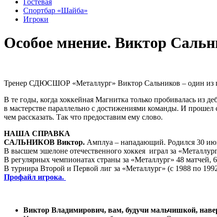
Гостевая
Спортбар «Шайба»
Игроки
Особое мнение. Виктор Сальн
Тренер СДЮСШОР «Металлург» Виктор Сальников – один из пр
В те годы, когда хоккейная Магнитка только пробивалась из
в мастерстве параллельно с достижениями команды. И прошел с
чем рассказать. Так что предоставим ему слово.
НАША СПРАВКА
САЛЬНИКОВ Виктор.
Амплуа – нападающий. Родился 30 июн
В высшем эшелоне отечественного хоккея играл за «Металлург»
В регулярных чемпионатах страны за «Металлург» 48 матчей, 6 г
В турнира Второй и Первой лиг за «Металлург» (с 1988 по 1992 
Профайл игрока.
Виктор Владимирович, вам, будучи мальчишкой, навер