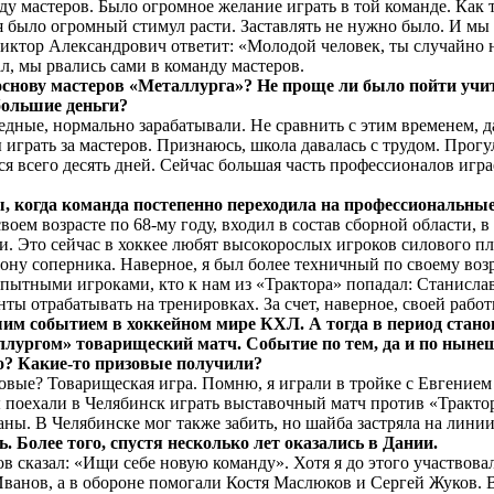
ду мастеров. Было огромное желание играть в той команде. Как 
я было огромный стимул расти. Заставлять не нужно было. И мы
Виктор Александрович ответит: «Молодой человек, ты случайно не
ал, мы рвались сами в команду мастеров.
основу мастеров «Металлурга»? Не проще ли было пойти учит
большие деньги?
дные, нормально зарабатывали. Не сравнить с этим временем, д
ы играть за мастеров. Признаюсь, школа давалась с трудом. Прогу
ся всего десять дней. Сейчас большая часть профессионалов играе
оды, когда команда постепенно переходила на профессионал
своем возрасте по 68-му году, входил в состав сборной области,
и. Это сейчас в хоккее любят высокорослых игроков силового п
ну соперника. Наверное, я был более техничный по своему возр
 опытными игроками, кто к нам из «Трактора» попадал: Станислав
ты отрабатывать на тренировках. За счет, наверное, своей рабо
шим событием в хоккейном мире КХЛ. А тогда в период стано
аллургом» товарищеский матч. Событие по тем, да и по нын
го? Какие-то призовые получили?
зовые? Товарищеская игра. Помню, я играли в тройке с Евген
 мы поехали в Челябинск играть выставочный матч против «Тракт
аны. В Челябинске мог также забить, но шайба застряла на лин
. Более того, спустя несколько лет оказались в Дании.
в сказал: «Ищи себе новую команду». Хотя я до этого участвова
ванов, а в обороне помогали Костя Маслюков и Сергей Жуков. 