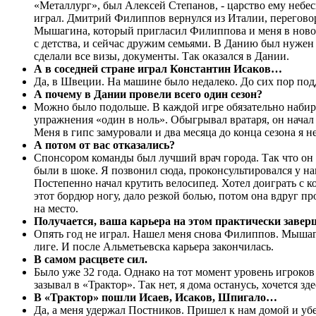
«Металлург», был Алексей Степанов, - царство ему небесн
играл. Дмитрий Филиппов вернулся из Италии, переговор
Мышагина, который пригласил Филиппова и меня в новок
с детства, и сейчас дружим семьями. В Данию был нужен
сделали все визы, документы. Так оказался в Дании.
А в соседней стране играл Константин Исаков…
Да, в Швеции. На машине было недалеко. До сих пор под
А почему в Дании провели всего один сезон?
Можно было подольше. В каждой игре обязательно набира
упражнения «один в ноль». Обыгрывал вратаря, он начал и
Меня в гипс замуровали и два месяца до конца сезона я н
А потом от вас отказались?
Спонсором команды был лучший врач города. Так что он п
были в шоке. Я позвонил сюда, проконсультировался у на
Постепенно начал крутить велосипед. Хотел доиграть с к
этот бордюр ногу, дало резкой болью, потом она вдруг про
на место.
Получается, ваша карьера на этом практически завер
Опять год не играл. Нашел меня снова Филиппов. Мышаги
лиге. И после Альметьевска карьера закончилась.
В самом расцвете сил.
Было уже 32 года. Однако на тот момент уровень игроко
зазывал в «Трактор». Так нет, я дома останусь, хочется зд
В «Трактор» пошли Исаев, Исаков, Шпигало…
Да, а меня удержал Постников. Пришел к нам домой и убед