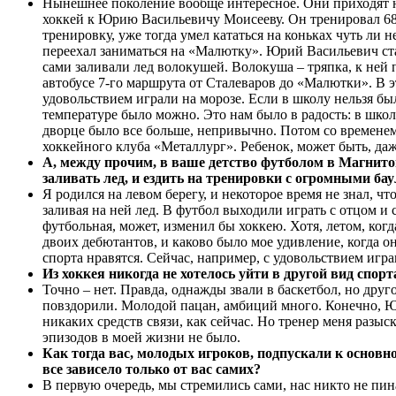
Нынешнее поколение вообще интересное. Они приходят на
хоккей к Юрию Васильевичу Моисееву. Он тренировал 68-й
тренировку, уже тогда умел кататься на коньках чуть ли 
переехал заниматься на «Малютку». Юрий Васильевич ста
сами заливали лед волокушей. Волокуша – тряпка, к ней 
автобусе 7-го маршрута от Сталеваров до «Малютки». В эт
удовольствием играли на морозе. Если в школу нельзя был
температуре было можно. Это нам было в радость: в шко
дворце было все больше, непривычно. Потом со временем 
хоккейного клуба «Металлург». Ребенок, может быть, даж
А, между прочим, в ваше детство футболом в Магнитог
заливать лед, и ездить на тренировки с огромными ба
Я родился на левом берегу, и некоторое время не знал, ч
заливая на ней лед. В футбол выходили играть с отцом и 
футбольная, может, изменил бы хоккею. Хотя, летом, ког
двоих дебютантов, и каково было мое удивление, когда он
спорта нравятся. Сейчас, например, с удовольствием игр
Из хоккея никогда не хотелось уйти в другой вид спорт
Точно – нет. Правда, однажды звали в баскетбол, но дру
повздорили. Молодой пацан, амбиций много. Конечно, Юр
никаких средств связи, как сейчас. Но тренер меня разыс
эпизодов в моей жизни не было.
Как тогда вас, молодых игроков, подпускали к основ
все зависело только от вас самих?
В первую очередь, мы стремились сами, нас никто не пи