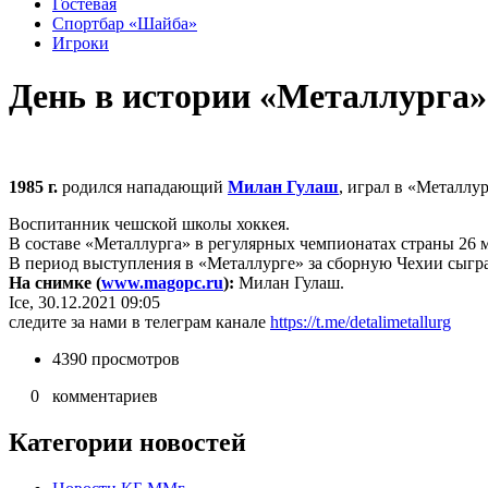
Гостевая
Спортбар «Шайба»
Игроки
День в истории «Металлурга»
1985 г.
родился нападающий
Милан Гулаш
, играл в «Металлур
Воспитанник чешской школы хоккея.
В составе «Металлурга» в регулярных чемпионатах страны 26 мат
В период выступления в «Металлурге» за сборную Чехии сыграл 
На снимке (
www.magopc.ru
):
Милан Гулаш.
Ice, 30.12.2021 09:05
следите за нами в телеграм канале
https://t.me/detalimetallurg
4390 просмотров
0 комментариев
Категории новостей