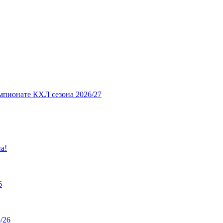
мпионате КХЛ сезона 2026/27
а!
6
/26