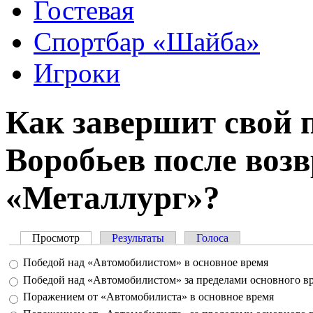
Гостевая
Спортбар «Шайба»
Игроки
Как завершит свой 
Воробьев после воз
«Металлург»?
Просмотр
(активная вкладка)
Результаты
Голоса
Главные вкладки
Варианты
Победой над «Автомобилистом» в основное время
Победой над «Автомобилистом» за пределами основного в
Поражением от «Автомобилиста» в основное время