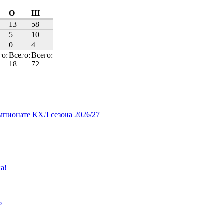
О
Ш
13
58
5
10
0
4
го:
Всего:
Всего:
18
72
мпионате КХЛ сезона 2026/27
а!
6