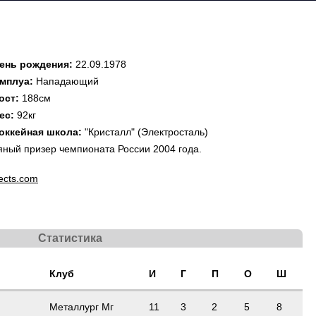
ень рождения:
22.09.1978
мплуа:
Нападающий
ост:
188см
ес:
92кг
оккейная школа:
"Кристалл" (Электросталь)
ный призер чемпионата России 2004 года.
ects.com
Статистика
Клуб
И
Г
П
О
Ш
Металлург Мг
11
3
2
5
8