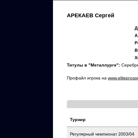
АРЕКАЕВ Сергей
Д
А
Р
В
Х
Титулы в "Металлурге":
Серебря
Профайл игрока на
www.eliteprosp
Турнир
Регулярный чемпионат 2003/04