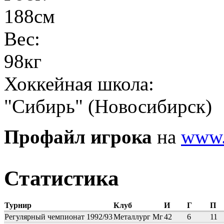
188см
Вес:
98кг
Хоккейная школа:
"Сибирь" (Новосибирск)
Профайл игрока
на
www.
Статистика
Турнир
Клуб
И
Г
П
Регулярный чемпионат 1992/93
Металлург Мг
42
6
11