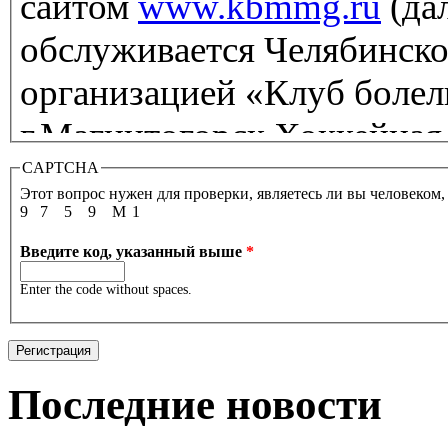
сайтом
www.kbmmg.ru
(да
обслуживается Челябинск
организацией «Клуб боле
г.Магнитогорск Хоккейная
«Организация»), между О
CAPTCHA
Этот вопрос нужен для проверки, являетесь ли вы человеком
лицом (далее — «Пользова
9
7
5
9
M
1
Введите код, указанный выше
*
Пользователем признается
Enter the code without spaces.
образом присоединившеес
пользующееся услугами (с
Последние новости
Сайтом.