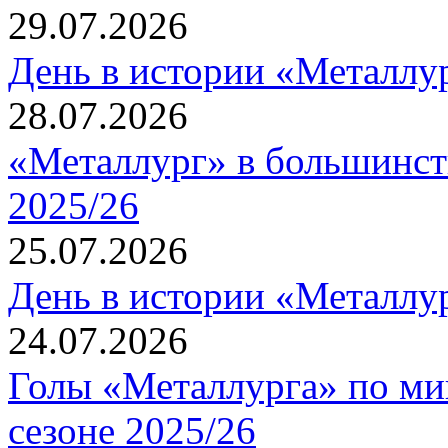
29.07.2026
Подтверждает, что ознак
День в истории «Металлур
настоящего Соглашения
28.07.2026
Обязуется соблюдать да
«Металлург» в большинст
дополнения и уточнения
2025/26
Соглашение.
25.07.2026
Несет личную ответстве
День в истории «Металлур
информации и материал
24.07.2026
Сайте, за сохранность 
Голы «Металлурга» по ми
необходимых для его авт
сезоне 2025/26
несанкционированное к