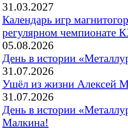
Факт авторизации (иденти
31.03.2027
Пользователя на Сайте (в
Календарь игр магнитогор
Пользователя на странице 
регулярном чемпионате К
странице входа) является
05.08.2026
принятием условий данног
День в истории «Металлур
31.07.2026
В случае несогласия Польз
Ушёл из жизни Алексей 
Соглашения, Организация 
прав использования сервисо
31.07.2026
регистрации на Сайте.
День в истории «Металлур
Малкина!
Пользователь, принимая