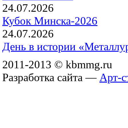
24.07.2026
контента — информацио
Кубок Минска-2026
текстового или аудиови
24.07.2026
(далее — Контент) в сл
использования Пользова
День в истории «Металлур
Корректно выполнить ре
2011-2013 © kbmmg.ru
изменения контактных 
Разработка сайта —
Арт-с
информации, своевремен
регистрационную форму
Обязуется использовать 
действующим и примени