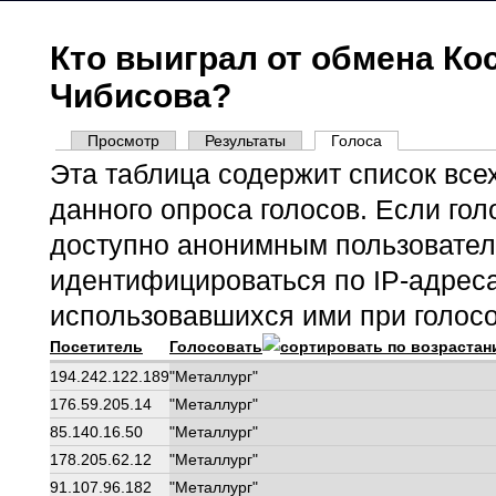
Кто выиграл от обмена Ко
Чибисова?
Просмотр
Результаты
Голоса
(активная вкла
Главные вкладки
Эта таблица содержит список все
данного опроса голосов. Если гол
доступно анонимным пользователя
идентифицироваться по IP-адрес
использовавшихся ими при голос
Посетитель
Голосовать
194.242.122.189
"Металлург"
176.59.205.14
"Металлург"
85.140.16.50
"Металлург"
178.205.62.12
"Металлург"
91.107.96.182
"Металлург"