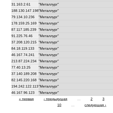
31.163.2.61
"Металлург"
188.130.147.198
"Металлург"
79.134.10.236
"Металлург"
178.159.25.169
"Металлург"
87.117.185.239
"Металлург"
91.225.76.46
"Металлург"
37.208.120.215
"Металлург"
84.18.119.133
"Металлург"
46.167.74.241
"Металлург"
213.87.224.234
"Металлург"
77.40.13.25
"Металлург"
37.140.189.208
"Металлург"
82.145.220.168
"Металлург"
194.242.122.113
"Металлург"
46.167.96.123
"Металлург"
Страницы
« первая
‹ предыдущая
…
2
3
10
…
следующая ›