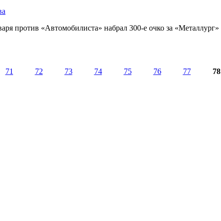
ва
аря против «Автомобилиста» набрал 300-е очко за «Металлург»
71
72
73
74
75
76
77
78