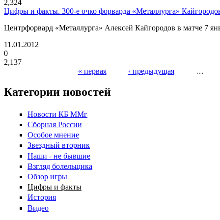
2,324
Цифры и факты. 300-е очко форварда «Металлурга» Кайгородо
Центрфорвард «Металлурга» Алексей Кайгородов в матче 7 янв
11.01.2012
0
2,137
« первая
‹ предыдущая
…
Страницы
Категории новостей
Новости КБ ММг
Сборная России
Особое мнение
Звездный вторник
Наши - не бывшие
Взгляд болельщика
Обзор игры
Цифры и факты
История
Видео