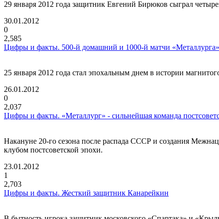
29 января 2012 года защитник Евгений Бирюков сыграл четыре
30.01.2012
0
2,585
Цифры и факты. 500-й домашний и 1000-й матчи «Металлурга»
25 января 2012 года стал эпохальным днем в истории магнитог
26.01.2012
0
2,037
Цифры и факты. «Металлург» - сильнейшая команда постсовет
Накануне 20-го сезона после распада СССР и создания Межн
клубом постсоветской эпохи.
23.01.2012
1
2,703
Цифры и факты. Жесткий защитник Канарейкин
В бытность игрока защитник московского «Спартака» и «Крыл