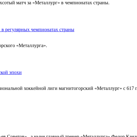
хсотый матч за «Металлург» в чемпионатах страны.
 в регулярных чемпионатах страны
орского «Металлурга».
ской эпохи
ациональной хоккейной лиги магнитогорский «Металлург» с 61
ьев Советов», а ныне главный тренер «Металлурга» Федор Кан