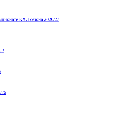
мпионате КХЛ сезона 2026/27
а!
6
/26