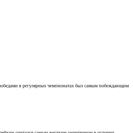
7 победами в регулярных чемпионатах был самым побеждающим
арейкин считался самым жестким защитником в истории