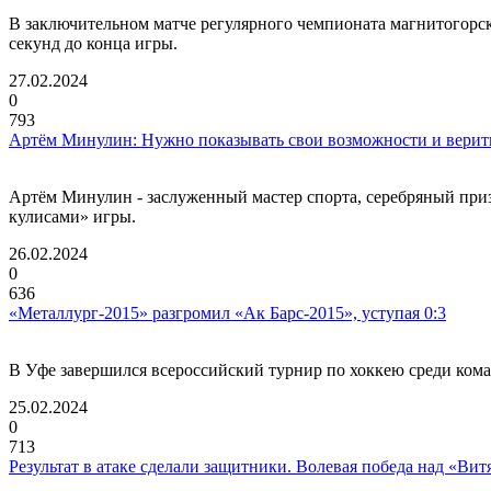
В заключительном матче регулярного чемпионата магнитогорск
секунд до конца игры.
27.02.2024
0
793
Артём Минулин: Нужно показывать свои возможности и верить
Артём Минулин - заслуженный мастер спорта, серебряный приз
кулисами» игры.
26.02.2024
0
636
«Металлург-2015» разгромил «Ак Барс-2015», уступая 0:3
В Уфе завершился всероссийский турнир по хоккею среди кома
25.02.2024
0
713
Результат в атаке сделали защитники. Волевая победа над «Вит