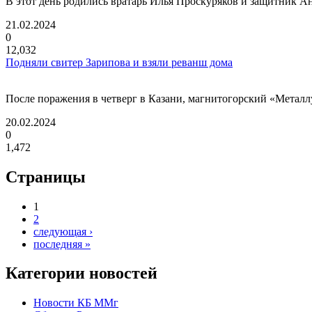
В этот день родились вратарь Илья Проскуряков и защитник А
21.02.2024
0
12,032
Подняли свитер Зарипова и взяли реванш дома
После поражения в четверг в Казани, магнитогорский «Металлу
20.02.2024
0
1,472
Страницы
1
2
следующая ›
последняя »
Категории новостей
Новости КБ ММг