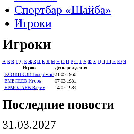
Спортбар «Шайба»
Игроки
Игроки
А
Б
В
Г
Д
Е
Ж
З
И
К
Л
М
Н
О
П
Р
С
Т
У
Ф
Х
Ц
Ч
Ш
Э
Ю
Я
Игрок
День рождения
ЕЛОВИКОВ Владимир
21.05.1966
ЕМЕЛЕЕВ Игорь
07.03.1981
ЕРМОЛАЕВ Вадим
14.02.1989
Последние новости
31.03.2027