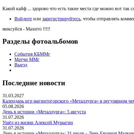
Какой кайф ... здорово что есть такие места где можно вот так 
Войдите
или
зарегистрируйтесь
, чтобы отправлять комм
миксуйся - Махито !!!!!
Разделы фотоальбомов
События КБММг
Матчи ММг
Выезд
Последние новости
31.03.2027
Календарь игр магнитогорского «Металлурга» в регулярном че
05.08.2026
День в истории «Металлурга»: 5 августа
31.07.2026
Ушёл из жизни Алексей Мурыгин
31.07.2026
День в истории «Металлурга»: 31 июля – День Евгения Малкин