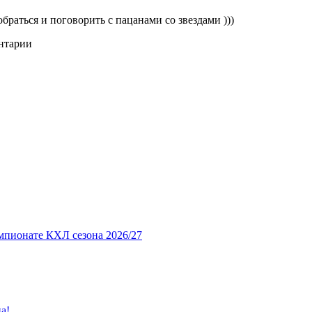
собраться и поговорить с пацанами со звездами )))
ентарии
мпионате КХЛ сезона 2026/27
а!