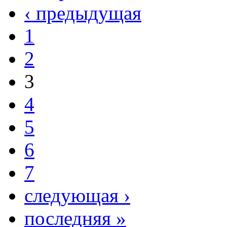
‹ предыдущая
1
2
3
4
5
6
7
следующая ›
последняя »