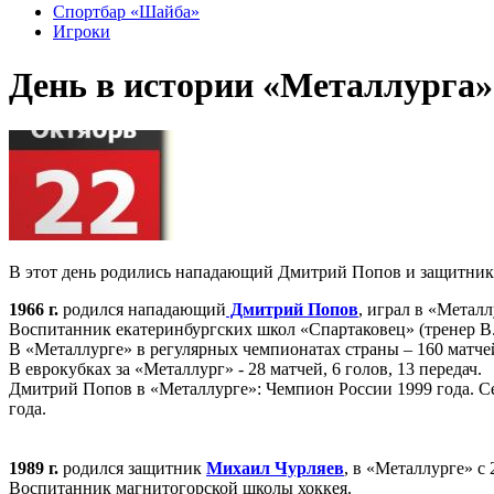
Спортбар «Шайба»
Игроки
День в истории «Металлурга»
В этот день родились нападающий Дмитрий Попов и защитник
1966 г
.
родился нападающий
Дмитрий Попов
, играл в «Металл
Воспитанник екатеринбургских школ «Спартаковец» (тренер В
В «Металлурге» в регулярных чемпионатах страны – 160 матчей,
В еврокубках за «Металлург» - 28 матчей, 6 голов, 13 передач.
Дмитрий Попов в «Металлурге»: Чемпион России 1999 года. Се
года.
1989 г
.
родился защитник
Михаил Чурляев
, в «Металлурге» с 
Воспитанник магнитогорской школы хоккея.